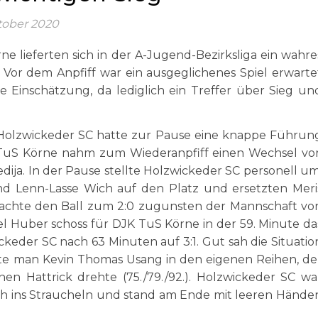
tober 2020
 lieferten sich in der A-Jugend-Bezirksliga ein wahre
te. Vor dem Anpfiff war ein ausgeglichenes Spiel erwarte
se Einschätzung, da lediglich ein Treffer über Sieg un
. Holzwickeder SC hatte zur Pause eine knappe Führun
 TuS Körne nahm zum Wiederanpfiff einen Wechsel vor
dija. In der Pause stellte Holzwickeder SC personell um
 Lenn-Lasse Wich auf den Platz und ersetzten Meri
brachte den Ball zum 2:0 zugunsten der Mannschaft vo
riel Huber schoss für DJK TuS Körne in der 59. Minute da
keder SC nach 63 Minuten auf 3:1. Gut sah die Situatio
te man Kevin Thomas Usang in den eigenen Reihen, de
nen Hattrick drehte (75./79./92.). Holzwickeder SC wa
doch ins Straucheln und stand am Ende mit leeren Hände