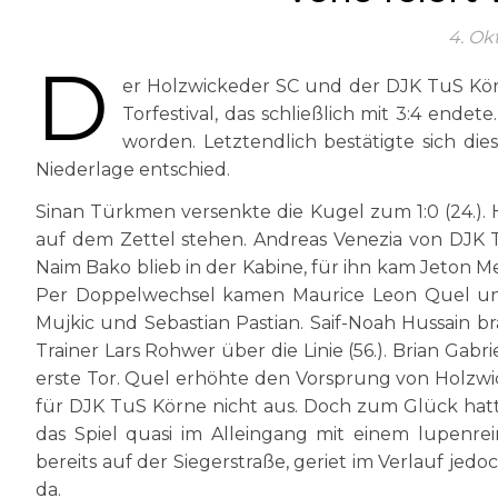
4. Ok
D
er Holzwickeder SC und der DJK TuS Körne
Torfestival, das schließlich mit 3:4 ende
worden. Letztendlich bestätigte sich die
Niederlage entschied.
Sinan Türkmen versenkte die Kugel zum 1:0 (24.)
auf dem Zettel stehen. Andreas Venezia von DJK
Naim Bako blieb in der Kabine, für ihn kam Jeton Me
Per Doppelwechsel kamen Maurice Leon Quel und
Mujkic und Sebastian Pastian. Saif-Noah Hussain 
Trainer Lars Rohwer über die Linie (56.). Brian Gab
erste Tor. Quel erhöhte den Vorsprung von Holzwic
für DJK TuS Körne nicht aus. Doch zum Glück hat
das Spiel quasi im Alleingang mit einem lupenrei
bereits auf der Siegerstraße, geriet im Verlauf je
da.