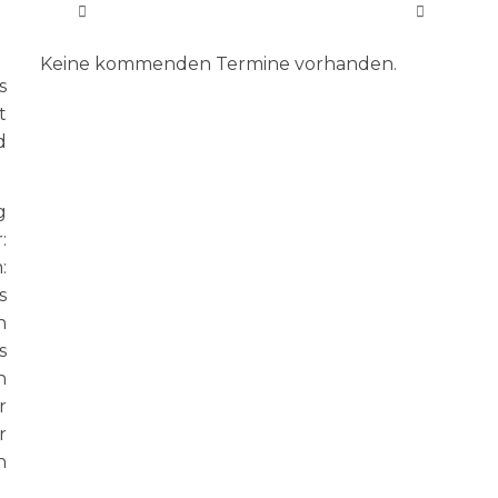
Keine kommenden Termine vorhanden.
s
t
d
g
:
:
s
n
s
n
r
r
n