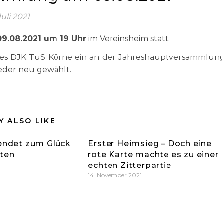
Juli 2021
09.08.2021 um 19 Uhr
im Vereinsheim statt.
r des DJK TuS Körne ein an der Jahreshauptversammlun
eder neu gewählt.
Y ALSO LIKE
 endet zum Glück
Erster Heimsieg – Doch eine
kten
rote Karte machte es zu einer
echten Zitterpartie
14. November 2021