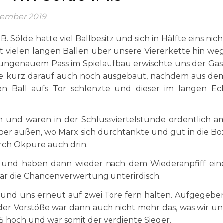
tember 2019
 B. Sölde hatte viel Ballbesitz und sich in Hälfte eins nich
it vielen langen Bällen über unsere Viererkette hin weg
m ungenauem Pass im Spielaufbau erwischte uns der Gas
de kurz darauf auch noch ausgebaut, nachdem aus de
n Ball aufs Tor schlenzte und dieser im langen Ec
n und waren in der Schlussviertelstunde ordentlich a
über außen, wo Marx sich durchtankte und gut in die Bo
urch Okpure auch drin.
n und haben dann wieder nach dem Wiederanpfiff ein
war die Chancenverwertung unterirdisch.
 und uns erneut auf zwei Tore fern halten. Aufgegebe
der Vorstöße war dann auch nicht mehr das, was wir un
:5 hoch und war somit der verdiente Sieger.