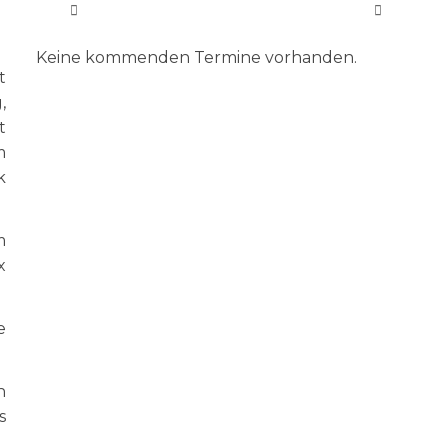
Keine kommenden Termine vorhanden.
t
,
t
m
k
m
x
e
n
s