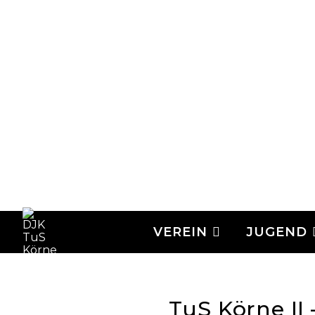
VEREIN
JUGEND
TuS Körne II –