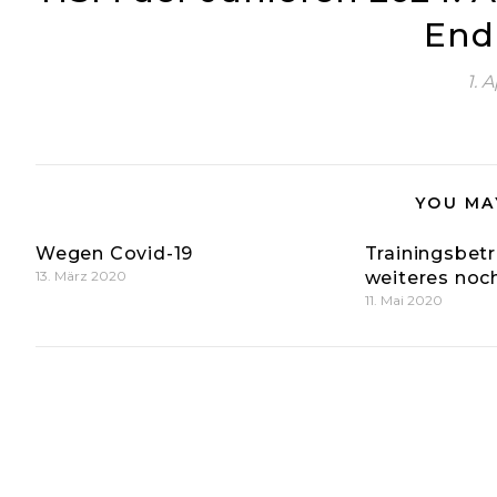
End
1. 
YOU MA
Wegen Covid-19
Trainingsbetr
13. März 2020
weiteres noc
11. Mai 2020