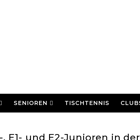
SENIOREN
TISCHTENNIS
CLUB
, E1- und E2-Junioren in de