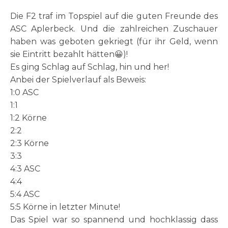
Die F2 traf im Topspiel auf die guten Freunde des
ASC Aplerbeck. Und die zahlreichen Zuschauer
haben was geboten gekriegt (für ihr Geld, wenn
sie Eintritt bezahlt hätten😀)!
Es ging Schlag auf Schlag, hin und her!
Anbei der Spielverlauf als Beweis:
1:0 ASC
1:1
1:2 Körne
2:2
2:3 Körne
3:3
4:3 ASC
4:4
5:4 ASC
5:5 Körne in letzter Minute!
Das Spiel war so spannend und hochklassig dass