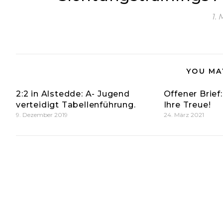
1. 
YOU MA
2:2 in Alstedde: A- Jugend
Offener Brief
verteidigt Tabellenführung.
Ihre Treue!
9. Dezember 2019
24. März 2021