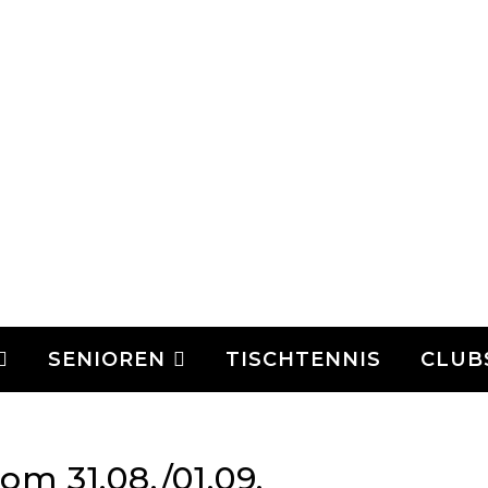
SENIOREN
TISCHTENNIS
CLUB
om 31.08./01.09.